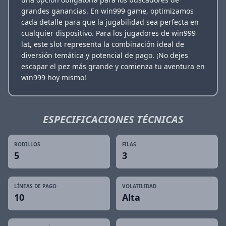
grandes ganancias. En win999 game, optimizamos
cada detalle para que la jugabilidad sea perfecta en
cualquier dispositivo. Para los jugadores de win999
lat, este slot representa la combinación ideal de
diversión temática y potencial de pago. ¡No dejes
escapar el pez más grande y comienza tu aventura en
win999 hoy mismo!
ESPECIFICACIONES TÉCNICAS
RODILLOS
FILAS
5
3
LÍNEAS DE PAGO
VOLATILIDAD
10
Alta