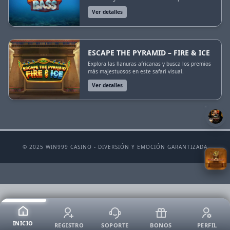
épicos.
Ver detalles
ESCAPE THE PYRAMID – FIRE & ICE
Explora las llanuras africanas y busca los premios
más majestuosos en este safari visual.
Ver detalles
© 2025 WIN999 CASINO - DIVERSIÓN Y EMOCIÓN GARANTIZADA
INICIO
REGISTRO
SOPORTE
BONOS
PERFIL